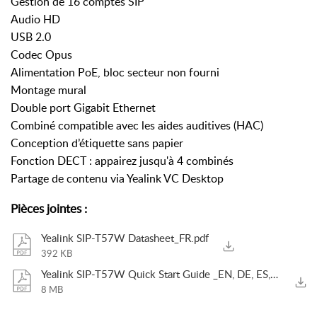
Gestion de 16 comptes SIP
Audio HD
USB 2.0
Codec Opus
Alimentation PoE, bloc secteur non fourni
Montage mural
Double port Gigabit Ethernet
Combiné compatible avec les aides auditives (HAC)
Conception d’étiquette sans papier
Fonction DECT : appairez jusqu'à 4 combinés
Partage de contenu via Yealink VC Desktop
Pièces jointes
:
Yealink SIP-T57W Datasheet_FR.pdf
392 KB
Yealink SIP-T57W Quick Start Guide _EN, DE, ES, FR_ V86.46.pdf
8 MB