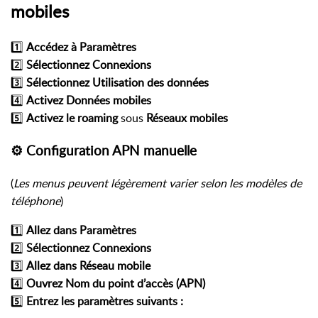
mobiles
1️⃣
Accédez à
Paramètres
2️⃣
Sélectionnez
Connexions
3️⃣
Sélectionnez
Utilisation des données
4️⃣
Activez
Données mobiles
5️⃣
Activez le roaming
sous
Réseaux mobiles
⚙️ Configuration APN manuelle
(
Les menus peuvent légèrement varier selon les modèles de
téléphone
)
1️⃣
Allez dans
Paramètres
2️⃣
Sélectionnez
Connexions
3️⃣
Allez dans
Réseau mobile
4️⃣
Ouvrez
Nom du point d’accès (APN)
5️⃣
Entrez les paramètres suivants :