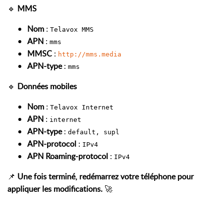
🔹
MMS
Nom
:
Telavox MMS
APN
:
mms
MMSC
:
http://mms.media
APN-type
:
mms
🔹
Données mobiles
Nom
:
Telavox Internet
APN
:
internet
APN-type
:
default, supl
APN-protocol
:
IPv4
APN Roaming-protocol
:
IPv4
📌
Une fois terminé, redémarrez votre téléphone pour
appliquer les modifications.
🚀